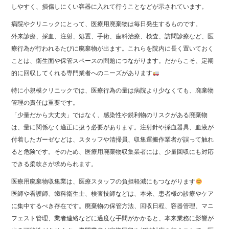
しやすく、損傷しにくい容器に入れて行うことなどが示されています。
病院やクリニックにとって、医療用廃棄物は毎日発生するものです。
外来診療、採血、注射、処置、手術、歯科治療、検査、訪問診療など、医
療行為が行われるたびに廃棄物が出ます。これらを院内に長く置いておく
ことは、衛生面や保管スペースの問題につながります。だからこそ、定期
的に回収してくれる専門業者へのニーズがあります
特に小規模クリニックでは、医療行為の量は病院より少なくても、廃棄物
管理の責任は重要です。
「少量だから大丈夫」ではなく、感染性や鋭利物のリスクがある廃棄物
は、量に関係なく適正に扱う必要があります。注射針や採血器具、血液が
付着したガーゼなどは、スタッフや清掃員、収集運搬作業者が誤って触れ
ると危険です。そのため、医療用廃棄物収集業者には、少量回収にも対応
できる柔軟さが求められます。
医療用廃棄物収集業は、医療スタッフの負担軽減にもつながります
医師や看護師、歯科衛生士、検査技師などは、本来、患者様の診療やケア
に集中するべき存在です。廃棄物の保管方法、回収日程、容器管理、マニ
フェスト管理、業者連絡などに過度な手間がかかると、本来業務に影響が