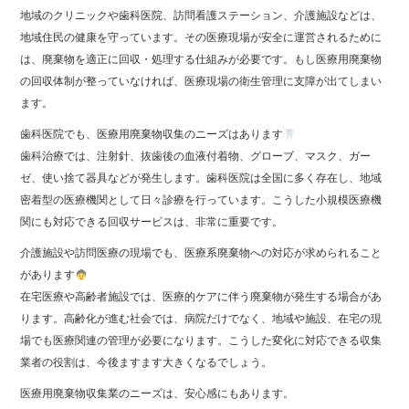
地域のクリニックや歯科医院、訪問看護ステーション、介護施設などは、
地域住民の健康を守っています。その医療現場が安全に運営されるために
は、廃棄物を適正に回収・処理する仕組みが必要です。もし医療用廃棄物
の回収体制が整っていなければ、医療現場の衛生管理に支障が出てしまい
ます。
歯科医院でも、医療用廃棄物収集のニーズはあります
歯科治療では、注射針、抜歯後の血液付着物、グローブ、マスク、ガー
ゼ、使い捨て器具などが発生します。歯科医院は全国に多く存在し、地域
密着型の医療機関として日々診療を行っています。こうした小規模医療機
関にも対応できる回収サービスは、非常に重要です。
介護施設や訪問医療の現場でも、医療系廃棄物への対応が求められること
があります
在宅医療や高齢者施設では、医療的ケアに伴う廃棄物が発生する場合があ
ります。高齢化が進む社会では、病院だけでなく、地域や施設、在宅の現
場でも医療関連の管理が必要になります。こうした変化に対応できる収集
業者の役割は、今後ますます大きくなるでしょう。
医療用廃棄物収集業のニーズは、安心感にもあります。