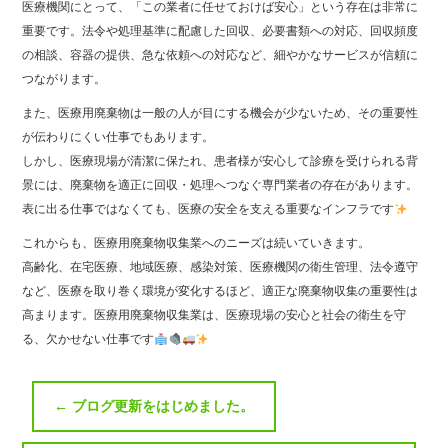
医療機関にとって、「この業者に任せておけば安心」という存在は非常に
重要です。法令や処理基準に配慮した回収、必要書類への対応、回収頻度
の相談、容器の提供、急な依頼への対応など、細やかなサービスが信頼に
つながります。
また、医療用廃棄物は一般の人が目にする機会が少ないため、その重要性
が伝わりにくい仕事でもあります。
しかし、医療現場が清潔に保たれ、患者様が安心して診療を受けられる背
景には、廃棄物を適正に回収・処理へつなぐ専門業者の存在があります。
表に出る仕事ではなくても、医療の安全を支える重要なインフラです
これからも、医療用廃棄物収集業へのニーズは続いていきます。
高齢化、在宅医療、地域医療、感染対策、医療機関の衛生管理、法令遵守
など、医療を取り巻く環境が変化するほど、適正な廃棄物収集の重要性は
高まります。医療用廃棄物収集業は、医療現場の安心と社会の衛生を守
る、欠かせない仕事です
←
ブログ更新をはじめました。