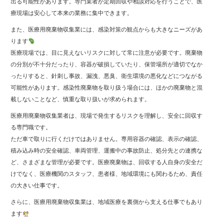
出る可能性があります。専門業者が定期回収や相談対応を行うことで、医
療現場は安心して本来の業務に集中できます。
また、医療用廃棄物収集業には、感染対策の観点からも大きなニーズがあ
ります
医療現場では、目に見えないリスクに対して常に注意が必要です。廃棄物
の分別が不十分だったり、容器が破損していたり、保管場所が適切でなか
ったりすると、針刺し事故、漏洩、悪臭、衛生環境の悪化などにつながる
可能性があります。感染性廃棄物を取り扱う場合には、ほかの廃棄物と混
載しないことなど、慎重な取り扱いが求められます。
医療用廃棄物収集業者は、現場で発生するリスクを理解し、安全に回収す
る専門職です。
ただ車で取りに行くだけではありません。専用容器の確認、表示の確認、
積み込み時の安全確認、車両管理、運搬中の事故防止、処分先との連携な
ど、さまざまな管理が必要です。医療廃棄物は、回収する人自身の安全だ
けでなく、医療機関のスタッフ、患者様、地域環境にも関わるため、責任
の大きい仕事です。
さらに、医療用廃棄物収集業は、地域医療を裏側から支える仕事でもあり
ます