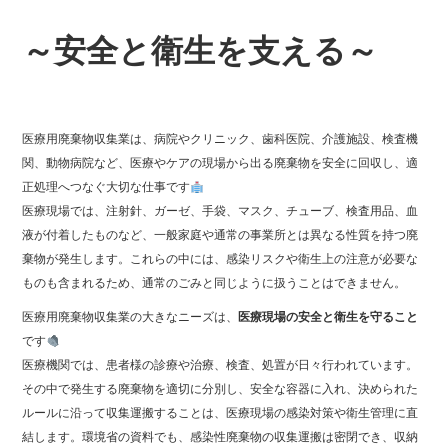
～安全と衛生を支える～
医療用廃棄物収集業は、病院やクリニック、歯科医院、介護施設、検査機
関、動物病院など、医療やケアの現場から出る廃棄物を安全に回収し、適
正処理へつなぐ大切な仕事です
医療現場では、注射針、ガーゼ、手袋、マスク、チューブ、検査用品、血
液が付着したものなど、一般家庭や通常の事業所とは異なる性質を持つ廃
棄物が発生します。これらの中には、感染リスクや衛生上の注意が必要な
ものも含まれるため、通常のごみと同じように扱うことはできません。
医療用廃棄物収集業の大きなニーズは、
医療現場の安全と衛生を守ること
です
医療機関では、患者様の診療や治療、検査、処置が日々行われています。
その中で発生する廃棄物を適切に分別し、安全な容器に入れ、決められた
ルールに沿って収集運搬することは、医療現場の感染対策や衛生管理に直
結します。環境省の資料でも、感染性廃棄物の収集運搬は密閉でき、収納