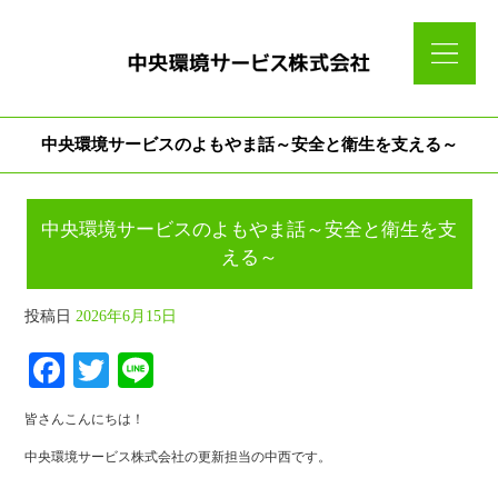
中央環境サービスのよもやま話～安全と衛生を支える～
中央環境サービスのよもやま話～安全と衛生を支
える～
投稿日
2026年6月15日
Fa
T
Li
ce
wi
ne
皆さんこんにちは！
bo
tte
中央環境サービス株式会社の更新担当の中西です。
ok
r