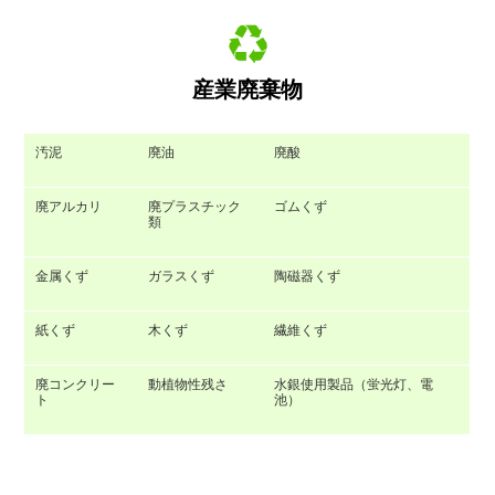
産業廃棄物
汚泥
廃油
廃酸
廃アルカリ
廃プラスチック
ゴムくず
類
金属くず
ガラスくず
陶磁器くず
紙くず
木くず
繊維くず
廃コンクリー
動植物性残さ
水銀使用製品（蛍光灯、電
ト
池）